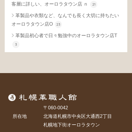
客層に詳しい、オーロラタウン店 ｎ
21
革製品や衣類など、なんでも長く大切に持ちたい
オーロラタウン店O
23
革製品初心者で日々勉強中のオーロラタウン店T
3
〒060-0042
所在地
北海道札幌市中央区大通西2丁目
札幌地下街オーロラタウン