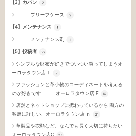
【3】カバン
2
ブリーフケース
2
【4】メンテナンス
1
メンテナンス剤
1
【5】投稿者
59
シンプルな財布が好きでついつい買ってしまうオ
ーロラタウン店Ｉ
2
ファッションと革小物のコーディネートを考える
のが好きです オーロラタウン店 F
10
店舗とネットショップに携わっているから 両方の
客層に詳しい、オーロラタウン店 ｎ
21
革製品や衣類など、なんでも長く大切に持ちたい
オーロラタウン店O
23