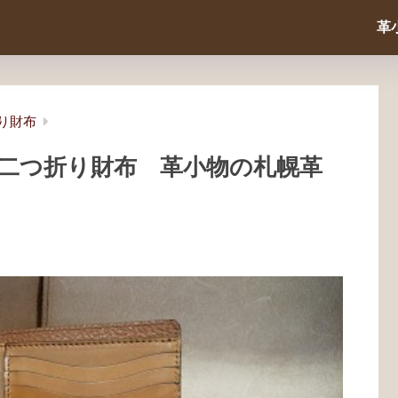
革
財布
二つ折り財布 革小物の札幌革