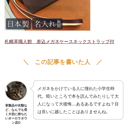
札幌革職人館 差込メガネケースネックストラップ付
＼ この記事を書いた人 ／
メガネをかけている人に憧れた小学生時
代。暗いところで本を読んでみたりして大
人になって大後悔…あるあるですよね？目
革製品や衣類な
ど、なんでも長
は良いに越したことはありませんね。
く大切に持ちた
いオーロラタウ
ン店O